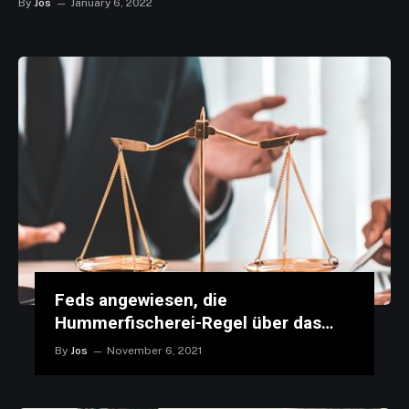
By
Jos
January 6, 2022
Feds angewiesen, die
Hummerfischerei-Regel über das
Walrisiko zu überarbeiten
By
Jos
November 6, 2021