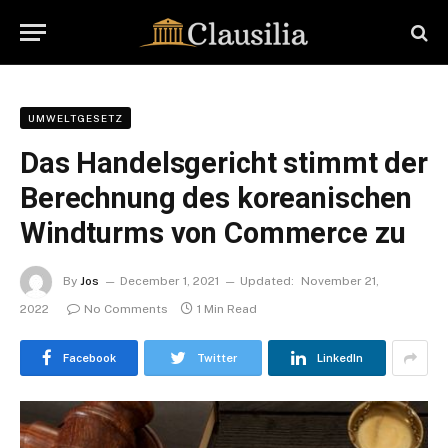
UMWELTGESETZ
Das Handelsgericht stimmt der
Berechnung des koreanischen
Windturms von Commerce zu
By
Jos
December 1, 2021
Updated:
November 21,
2022
No Comments
1 Min Read
Facebook
Twitter
LinkedIn