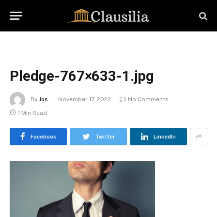
Pledge-767×633-1.jpg
By
Jos
November 17, 2022
No Comments
1 Min Read
Facebook
Twitter
LinkedIn