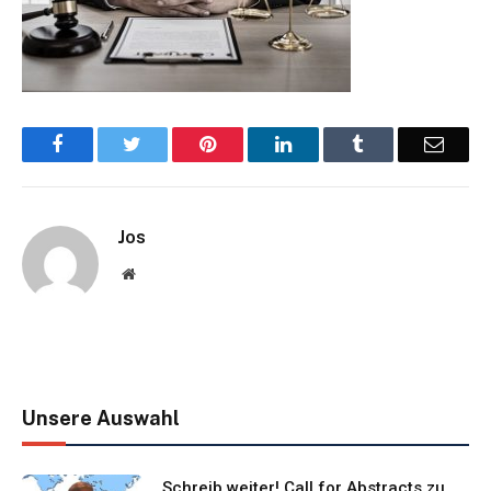
Facebook
Twitter
Pinterest
LinkedIn
Tumblr
Email
Jos
Website
Unsere Auswahl
Schreib weiter! Call for Abstracts zu