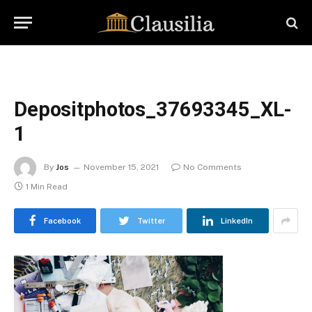
Depositphotos_37693345_XL-
1
By
Jos
November 15, 2021
No Comments
1 Min Read
Facebook
Twitter
LinkedIn